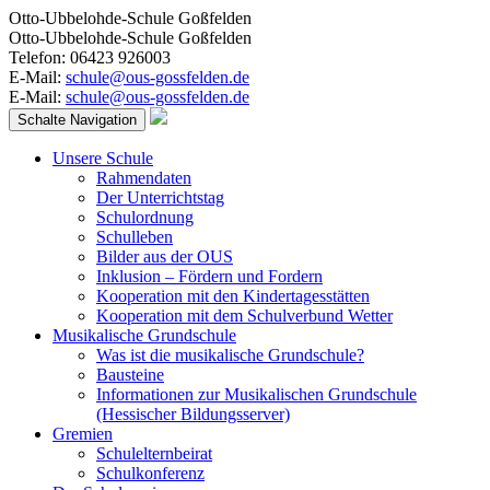
Otto-Ubbelohde-Schule Goßfelden
Otto-Ubbelohde-Schule Goßfelden
Telefon: 06423 926003
E-Mail:
schule@ous-gossfelden.de
E-Mail:
schule@ous-gossfelden.de
Schalte Navigation
Unsere Schule
Rahmendaten
Der Unterrichtstag
Schulordnung
Schulleben
Bilder aus der OUS
Inklusion – Fördern und Fordern
Kooperation mit den Kindertagesstätten
Kooperation mit dem Schulverbund Wetter
Musikalische Grundschule
Was ist die musikalische Grundschule?
Bausteine
Informationen zur Musikalischen Grundschule
(Hessischer Bildungsserver)
Gremien
Schulelternbeirat
Schulkonferenz