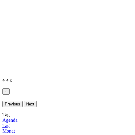
￩
￫
x
×
Previous
Next
Tag
Agenda
Tag
Monat