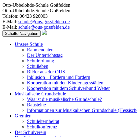
Otto-Ubbelohde-Schule Goßfelden
Otto-Ubbelohde-Schule Goßfelden
Telefon: 06423 926003
E-Mail:
schule@ous-gossfelden.de
E-Mail:
schule@ous-gossfelden.de
Schalte Navigation
Unsere Schule
Rahmendaten
Der Unterrichtstag
Schulordnung
Schulleben
Bilder aus der OUS
Inklusion – Fördern und Fordern
Kooperation mit den Kindertagesstätten
Kooperation mit dem Schulverbund Wetter
Musikalische Grundschule
Was ist die musikalische Grundschule?
Bausteine
Informationen zur Musikalischen Grundschule (Hessisch
Gremien
Schulelternbeirat
Schulkonferenz
Der Schulverein