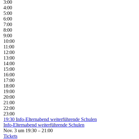
3:00
4:00
5:00
6:00
7:00
8:00
9:00
10:00
11:00
12:00
13:00
14:00
15:00
16:00
17:00
18:00
19:00
20:00
21:00
22:00
23:00
19:30
Info-Elternabend weiterführende Schulen
Info-Elternabend weiterführende Schulen
Nov. 3 um 19:30 – 21:00
Tickets