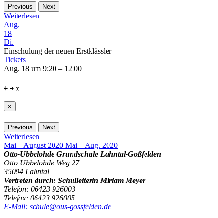
Previous
Next
Weiterlesen
Aug.
18
Di.
Einschulung der neuen Erstklässler
Tickets
Aug. 18 um 9:20 – 12:00
￩
￫
x
×
Previous
Next
Weiterlesen
Mai – August 2020
Mai – Aug. 2020
Otto-Ubbelohde Grundschule Lahntal-Goßfelden
Otto-Ubbelohde-Weg 27
35094 Lahntal
Vertreten durch: Schulleiterin Miriam Meyer
Telefon: 06423 926003
Telefax: 06423 926005
E-Mail: schule@ous-gossfelden.de