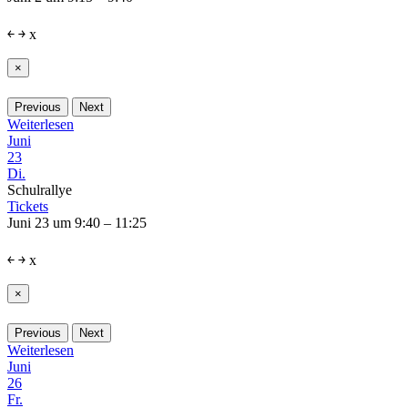
￩
￫
x
×
Previous
Next
Weiterlesen
Juni
23
Di.
Schulrallye
Tickets
Juni 23 um 9:40 – 11:25
￩
￫
x
×
Previous
Next
Weiterlesen
Juni
26
Fr.