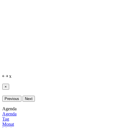
￩
￫
x
×
Previous
Next
Agenda
Agenda
Tag
Monat