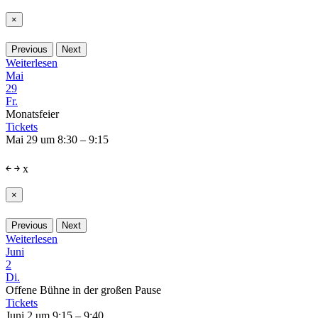
×
Previous
Next
Weiterlesen
Mai
29
Fr.
Monatsfeier
Tickets
Mai 29 um 8:30 – 9:15
￩
￫
x
×
Previous
Next
Weiterlesen
Juni
2
Di.
Offene Bühne in der großen Pause
Tickets
Juni 2 um 9:15 – 9:40