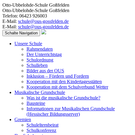
Otto-Ubbelohde-Schule Goßfelden
Otto-Ubbelohde-Schule Goßfelden
Telefon: 06423 926003
E-Mail:
schule@ous-gossfelden.de
E-Mail:
schule@ous-gossfelden.de
Schalte Navigation
Unsere Schule
Rahmendaten
Der Unterrichtstag
Schulordnung
Schulleben
Bilder aus der OUS
Inklusion – Fördern und Fordern
Kooperation mit den Kindertagesstätten
Kooperation mit dem Schulverbund Wetter
Musikalische Grundschule
Was ist die musikalische Grundschule?
Bausteine
Informationen zur Musikalischen Grundschule
(Hessischer Bildungsserver)
Gremien
Schulelternbeirat
Schulkonferenz